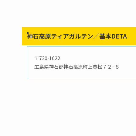
神石高原ティアガルテン／基本DETA
〒720-1622
広島県神石郡神石高原町上豊松７２−８