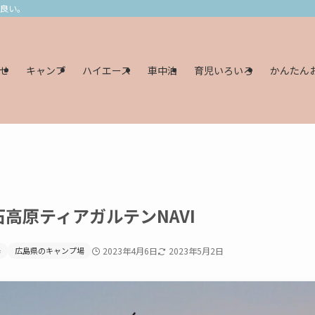
し良い。
せ
キャンプ
ハイエース
車中泊
育児いろいろ
かんたん
高原ティアガルテンNAVI
場
広島県のキャンプ場
2023年4月6日
2023年5月2日