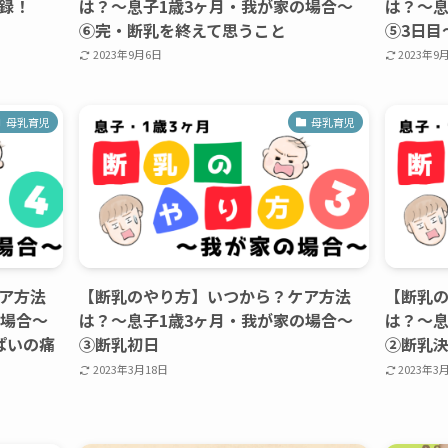
録！
は？〜息子1歳3ヶ月・我が家の場合〜
は？〜息
⑥完・断乳を終えて思うこと
⑤3日目
2023年9月6日
2023年9
母乳育児
母乳育児
ア方法
【断乳のやり方】いつから？ケア方法
【断乳
の場合〜
は？〜息子1歳3ヶ月・我が家の場合〜
は？〜息
ぱいの痛
③断乳初日
②断乳
2023年3月18日
2023年3