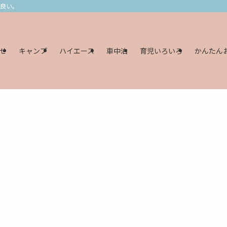
し良い。
せ
キャンプ
ハイエース
車中泊
育児いろいろ
かんたん