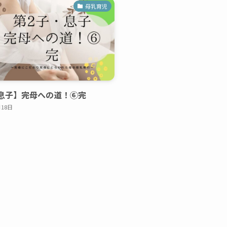
母乳育児
息子】完母への道！⑥完
月18日