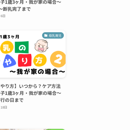
子1歳3ヶ月・我が家の場合〜
〜断乳完了まで
月6日
母乳育児
のやり方】いつから？ケア方法
子1歳3ヶ月・我が家の場合〜
決行の日まで
月18日