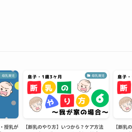
母乳育児
母乳育児
・授乳が
【断乳のやり方】いつから？ケア方法
【断乳