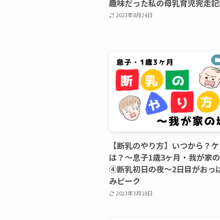
趣味だった私の母乳育児完走記
2023年8月24日
【断乳のやり方】いつから？ケ
は？〜息子1歳3ヶ月・我が家
④断乳初日の夜～2日目がおっ
みピーク
2023年3月18日